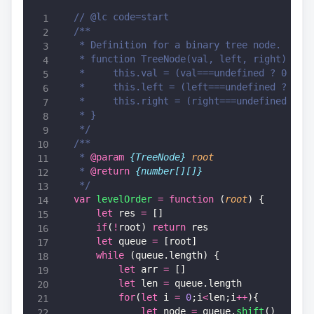
// @lc code=start
/**
 * Definition for a binary tree node.
 * function TreeNode(val, left, right) {
 *     this.val = (val===undefined ? 0 : v
 *     this.left = (left===undefined ? nul
 *     this.right = (right===undefined ? n
 * }
 */
/**
 * 
@param
 {TreeNode}
 root
 * 
@return
 {number[][]}
 */
var
 levelOrder
 =
 function
 (
root
) {
    let
 res 
=
 []
    if
(
!
root) 
return
 res
    let
 queue 
=
 [root]
    while
 (queue.length) {
        let
 arr 
=
 []
        let
 len 
=
 queue.length
        for
(
let
 i 
=
 0
;i
<
len;i
++
){
            let
 node 
=
 queue.
shift
()