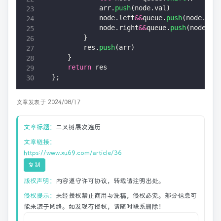
            arr.
push
(node.val)
            node.left
&&
queue.
push
(node.lef
            node.right
&&
queue.
push
(node.ri
        }
        res.
push
(arr)
    }
    return
 res
};
文章发表于 2024/08/17
文章标题：
二叉树层次遍历
文章链接：
https://www.xu69.com/article/36
复制
版权声明：
内容遵守许可协议，转载请注明出处。
侵权提示：
未经授权禁止商用与洗稿，侵权必究。部分信息可
能来源于网络。如发现有侵权，请随时联系删除！