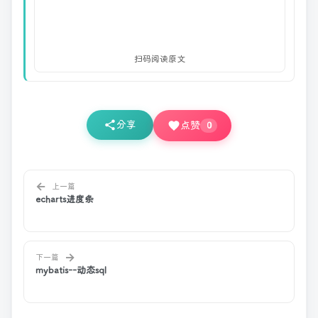
扫码阅读原文
分享
点赞
0
←
上一篇
echarts进度条
→
下一篇
mybatis--动态sql