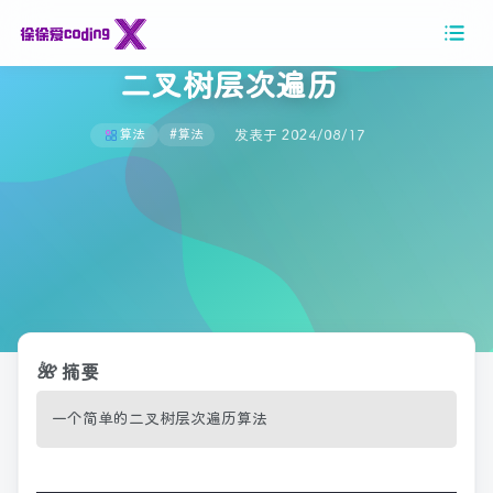
二叉树层次遍历
发表于 2024/08/17
算法
#算法
🌺
摘要
一个简单的二叉树层次遍历算法
一
个
简
单
的
二
叉
树
层
次
遍
历
算
法