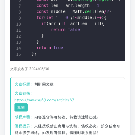
  const
 len 
=
 arr.length 
-
 1
  const
 middle 
=
 Math.
ceil
(len
/
2
)
  for
(
let
 i 
=
 0
 ;i
<
middle;i
++
){
    if
(arr[i]
!==
arr[len 
-
 i]){
        return
 false
    }
  }
  return
 true
};
文章发表于 2024/08/30
文章标题：
判断回文数
文章链接：
https://www.xu69.com/article/37
复制
版权声明：
内容遵守许可协议，转载请注明出处。
侵权提示：
未经授权禁止商用与洗稿，侵权必究。部分信息可
能来源于网络。如发现有侵权，请随时联系删除！