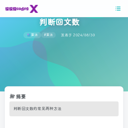
判断回文数
发表于 2024/08/30
算法
#算法
🌺
摘要
判断回文数的常见两种方法
判
断
回
文
数
的
常
见
两
种
方
法