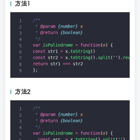
方法1
/**
 * 
@param
 {number}
 x
 * 
@return
 {boolean}
 */
var
 isPalindrome
 =
 function
(
x
) {
const
 str1 
=
 x.
toString
()
const
 str2 
=
 x.
toString
().
split
(
''
).
revers
return
 str1 
===
 str2
};
方法2
/**
 * 
@param
 {number}
 x
 * 
@return
 {boolean}
 */
var
 isPalindrome
 =
 function
(
x
) {
  const
 arr  
=
 x.
toString
().
split
(
''
)