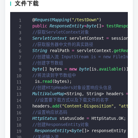
文件下载
@
RequestMapping
(
"
/testDown
"
) 
public
 ResponseEntity
<
byte
[]
>
 testResponse
//获取ServletContext对象 
ServletContext
 servletContext 
=
 session.
ge
//获取服务器中文件的真实路径 
String
 realPath 
=
 servletContext.
getRealPa
//创建输入流 InputStream is = new FileInputSt
//创建字节数组 
byte
[] bytes 
=
 new
 byte
[is.
available
()]; 
//将流读到字节数组中
 is.
read
(bytes); 
//创建HttpHeaders对象设置响应头信息 
MultiValueMap
<String, String> headers 
=
 ne
 //设置要下载方式以及下载文件的名字 
headers.
add
(
"
Content-Disposition
"
, 
"
attach
//设置响应状态码 
HttpStatus
 statusCode 
=
 HttpStatus.OK; 
//创建ResponseEntity对象
 ResponseEntity
<
byte
[]> responseEntity 
=
 n
//关闭输入流 