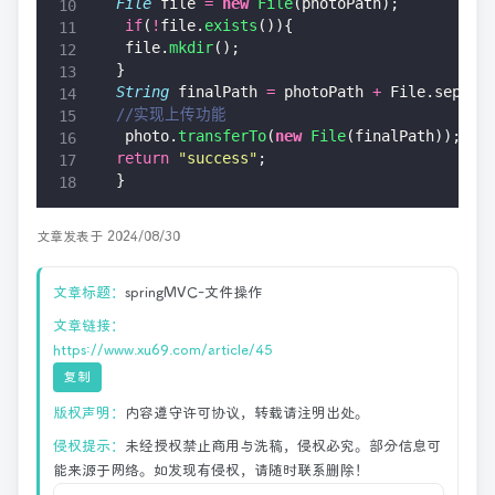
File
 file 
=
 new
 File
(photoPath);
 if
(
!
file.
exists
()){
 file.
mkdir
(); 
}
String
 finalPath 
=
 photoPath 
+
 File.separa
//实现上传功能
 photo.
transferTo
(
new
 File
(finalPath)); 
return
 "
success
"
; 
}
文章发表于 2024/08/30
文章标题：
springMVC-文件操作
文章链接：
https://www.xu69.com/article/45
复制
版权声明：
内容遵守许可协议，转载请注明出处。
侵权提示：
未经授权禁止商用与洗稿，侵权必究。部分信息可
能来源于网络。如发现有侵权，请随时联系删除！