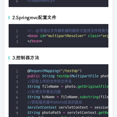
</dependency>
2.Springmvc配置文件
<!--必须通过文件解析器的解析才能将文件转换为Multip
<
bean
 id
=
"
multipartResolver
"
 class
=
"
org.sp
</
bean
>
3.控制器方法
@
RequestMapping
(
"
/testUp
"
) 
public
 String
 testUp
(
MultipartFile
 photo, 
//获取上传的文件的文件名 
String
 fileName 
=
 photo.
getOriginalFilenam
//处理文件重名问题 
String
 hzName 
=
 fileName.
substring
(fileNam
//获取服务器中photo目录的路径 
ServletContext
 servletContext 
=
 session.
ge
String
 photoPath 
=
 servletContext.
getRealP