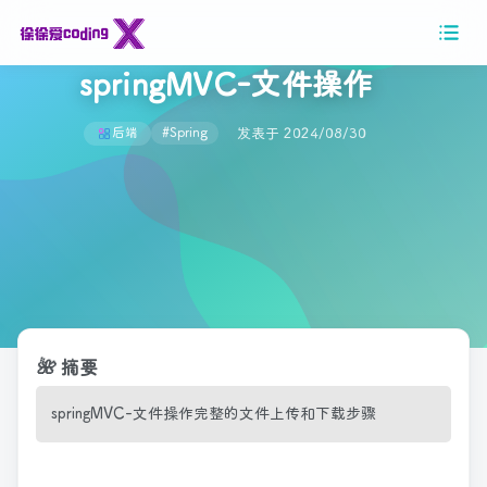
springMVC-文件操作
发表于 2024/08/30
后端
#Spring
🌺
摘要
springMVC-文件操作完整的文件上传和下载步骤
s
p
r
i
n
g
M
V
C
-
文
件
操
作
完
整
的
文
件
上
传
和
下
载
步
骤