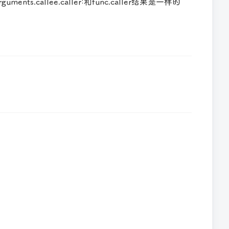
s.callee.caller:和func.caller结果是一样的