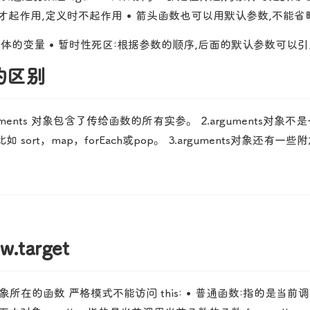
调用时才起作用,定义时不起作用 • 箭头函数也可以用默认参数,不能
数体的变量 • 暂时性死区:根据参数的顺序,后面的默认参数可以
s的区别
ents 对象包含了传给函数的所有实参。 2.arguments对象
，map，forEach或pop。 3.arguments对象还有一些附
.target
uments对象所在的函数 严格模式不能访问 this: • 普通函数: