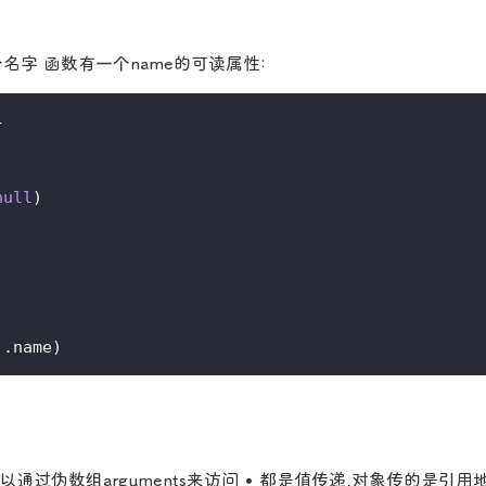
字 函数有一个name的可读属性:
}
null
)
)
).name)
通过伪数组arguments来访问 • 都是值传递,对象传的是引用