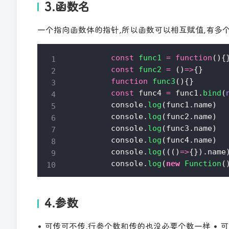
3.函数名
一个指向函数体的指针,所以函数可以相互赋值,有多个名
        const
 func1
 =
 function
(){
        const
 func2
 =
 ()
=>
{}
        function
 func3
(){}
        const
 func4 
=
 func1.
bind
(
        console.
log
(func1.name)
        console.
log
(func2.name)
        console.
log
(func3.name)
        console.
log
(func4.name)
        console.
log
((()
=>
{}).name
        console.
log
(
new
 Function
(
4.参数
• 可传可不传,行参个数和传的也没必要个数一样 • 可以