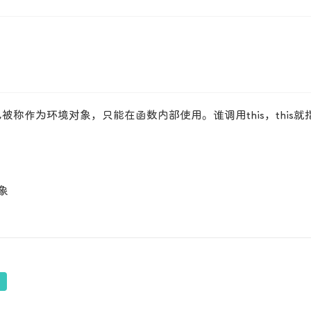
称作为环境对象，只能在函数内部使用。谁调用this，this就指
对象
制