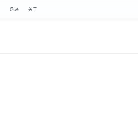
板
足迹
关于
2023/09/25
SqlSession操纵数据库
创建一个SqlSession操纵数据
0
0
数据库
#SQL