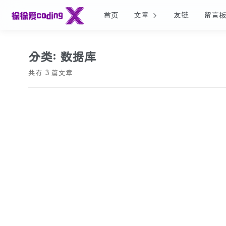
首页
文章
友链
留言
分类: 数据库
共有 3 篇文章
2024/08/30
SQL-联表查询
介绍常见的几种sql多表查询
数据库
#SQL
2024/08/06
mybatis--动态sql
展示动态sql标签的用法