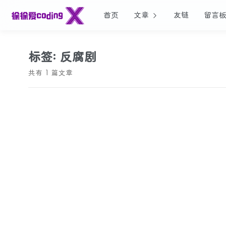
首页
文章
友链
留言
标签: 反腐剧
共有 1 篇文章
2026/05/17
《忠诚》：改革深水区的人性光谱与时代镜像
一篇深度解析电视剧《忠诚》的影评，探讨高长河、钟超林
诚抉择，揭示剧集超越反腐题材的时代价值与人性洞察。
影视评论
#忠诚
#电视剧
#反腐剧