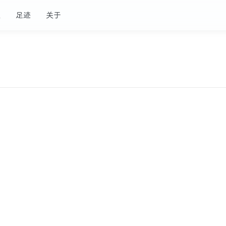
板
足迹
关于
、田立业等角色在改革攻坚期的忠
1
0