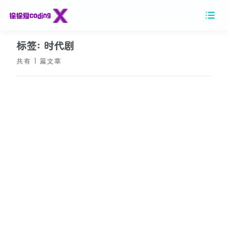
标签: 时代剧
共有 1 篇文章
2026/05/17
《忠诚》：改革深水区的人性光谱与时代镜像
一篇深度解析电视剧《忠诚》的影评，探讨高长河、钟超
林、田立业等角色在改革攻坚期的忠诚抉择，揭示剧集超
越反腐题材的时代价值与人性洞察。
影视评论
#忠诚
#电视剧
#反腐剧
1
0